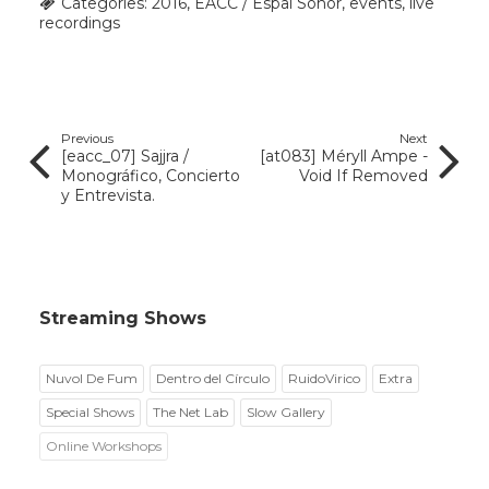
Categories:
2016
,
EACC / Espai Sonor
,
events
,
live
recordings
Previous
Next
[eacc_07] Sajjra /
[at083] Méryll Ampe -
Monográfico, Concierto
Void If Removed
y Entrevista.
Streaming Shows
Nuvol De Fum
Dentro del Círculo
RuidoVirico
Extra
Special Shows
The Net Lab
Slow Gallery
Online Workshops