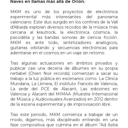
Naves en llamas más allá de Orión.
MKM es uno de los proyectos de electrónica
experimental más interesantes del panorama
valenciano. Este duo surgido en los confines de la Vall
d'Albaida exploran diversos recodos de la música más
cercana al krautrock, la electrónica cósmica, la
psicodélia y las bandas sonoras de ciencia ficción.
MKM es ante todo, sintetizadores analógicos,
guitarras orbitando y secuencias electrónicas para
adentrarse en el cosmos en un viaje sin retorno.
Tras algunas actuaciones en ámbitos privados y
publicar casi una decena de álbumes en su propia
netlabel (Chien Noir records) comienzan a sacar su
trabajo a la luz pública en escenarios como: La Clínica
Mundana, La Llimera, El instituto Francés de Valencia,
La sede del PCE de Alacant, Las ediciones en
Valencia y Alacant del MIMAA (Muestra Internacional
de Música y Audiovisuales Avanzados) en 2012 dentro
de la escena experimental y de improvisación libre.
Tras este periodo, MKM comienza a trabajar de un
modo, digamos, más disciplinado entrando en una
fase compositiva que culmina en el álbum “Ad Astra