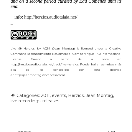
and on a second period curated by Edu Comelles until its
end.
+ info:
http://herzios.audiotalaia.net/
_
Live @ Herzios! by AQM (Jean Montag) is licensed under a Creative
Commons Reconocimiento-NoComercial-CompartirIgual 4.0 Internacional
License. Creado a partir de la obra en
http://herzios.audiotalaia.net/track/live-herzios. Puede hallar permisos más
allá de los concedidos con esta licencia
enhttp://jeanmontag.wordpress.com/
Categories:
2011
,
events
,
Herzios
,
Jean Montag
,
live recordings
,
releases