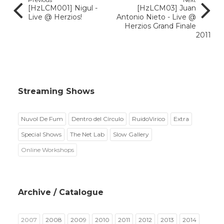
Previous
Next
[HzLCM001] Nigul -
[HzLCM03] Juan
Live @ Herzios!
Antonio Nieto - Live @
Herzios Grand Finale
2011
Streaming Shows
Nuvol De Fum
Dentro del Círculo
RuidoVirico
Extra
Special Shows
The Net Lab
Slow Gallery
Online Workshops
Archive / Catalogue
2007
2008
2009
2010
2011
2012
2013
2014