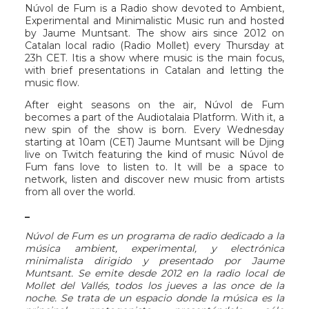
Núvol de Fum
is a Radio show devoted to Ambient,
Experimental and Minimalistic Music run and hosted
by Jaume Muntsant. The show airs since 2012 on
Catalan local radio (Radio Mollet) every Thursday at
23h CET. Itis a show where music is the main focus,
with brief presentations in Catalan and letting the
music flow.
After eight seasons on the air, Núvol de Fum
becomes a part of the Audiotalaia Platform. With it, a
new spin of the show is born. Every Wednesday
starting at 10am (CET) Jaume Muntsant will be Djing
live on Twitch featuring the kind of music Núvol de
Fum fans love to listen to. It will be a space to
network, listen and discover new music from artists
from all over the world.
_
Núvol de Fum es un programa de radio dedicado a la
música ambient, experimental, y electrónica
minimalista dirigido y presentado por Jaume
Muntsant. Se emite desde 2012 en la radio local de
Mollet del Vallés, todos los jueves a las once de la
noche. Se trata de un espacio donde la música es la