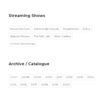
Streaming Shows
Nuvol De Fum
Dentro del Círculo
RuidoVirico
Extra
Special Shows
The Net Lab
Slow Gallery
Online Workshops
Archive / Catalogue
2007
2008
2009
2010
2011
2012
2013
2014
2015
2016
2017
2018
2019
2020