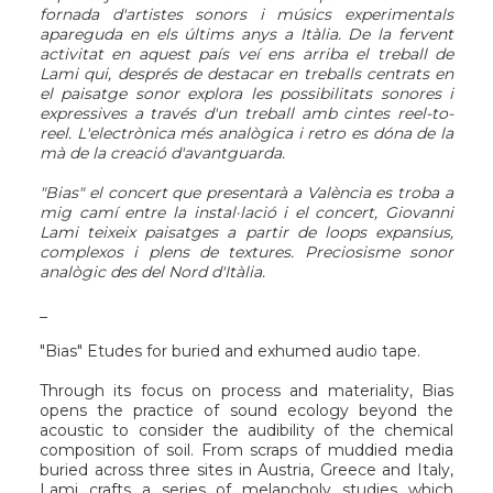
fornada d'artistes sonors i músics experimentals
apareguda en els últims anys a Itàlia. De la fervent
activitat en aquest país veí ens arriba el treball de
Lami qui, després de destacar en treballs centrats en
el paisatge sonor explora les possibilitats sonores i
expressives a través d'un treball amb cintes reel-to-
reel. L'electrònica més analògica i retro es dóna de la
mà de la creació d'avantguarda.
"Bias" el concert que presentarà a València es troba a
mig camí entre la instal·lació i el concert, Giovanni
Lami teixeix paisatges a partir de loops expansius,
complexos i plens de textures. Preciosisme sonor
analògic des del Nord d'Itàlia.
_
"Bias" Etudes for buried and exhumed audio tape.
Through its focus on process and materiality, Bias
opens the practice of sound ecology beyond the
acoustic to consider the audibility of the chemical
composition of soil. From scraps of muddied media
buried across three sites in Austria, Greece and Italy,
Lami crafts a series of melancholy studies which