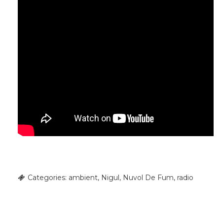
Categories:
ambient
,
Nigul
,
Nuvol De Fum
,
radio