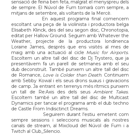
sensació de feina ben feta, malgrat el menyspreu dels
de sempre. El Núvol de Fum tornarà com sempre, a
mitjans de setembre, als voltants de la Mercè.
En aquest programa final comencem
escoltant una peça de la violinista i productora belga
Elisabeth Klinck
, des del seu segon disc, Chronotopia,
editat per
Hallow Ground
. Seguim amb
Whatever the
Weather
, projecte de la productora londinenca
Loraine James
, després que ens visités al mes de
maig amb una actuació al cicle
Music for Airports
.
Escoltem un altre tall del disc de
Dj Trystero
, que ja
presentàvem fa un parell de setmanes amb el seu
dub deconstruït. També punxem un altre tall del disc
de
Romance
,
Love is Colder than Death
. Continuem
amb
Sebby Kowal
i els seus drons suaus i gravacions
de camp. Ja entrant en terrenys més rítmics punxem
un tall de
Re:Axis
des dels seus
Ambient Takes
.
Escoltem també un altre tall del disc de
Multicast
Dynamics
per tancar el programa amb el dub techno
de
Castle From Indisctinct Dreams
.
Seguirem durant l'estiu emetent com
sempre sessions i seleccions musicals als nostres
canals de stream, al
Mixcloud del Núvol de Fum
i a
Twitch al Club_Silencio
.