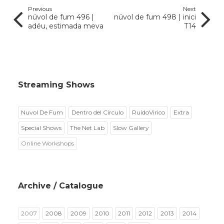
Previous
Next
núvol de fum 496 |
núvol de fum 498 | inici
adéu, estimada meva
T14
Streaming Shows
Nuvol De Fum
Dentro del Círculo
RuidoVirico
Extra
Special Shows
The Net Lab
Slow Gallery
Online Workshops
Archive / Catalogue
2007
2008
2009
2010
2011
2012
2013
2014