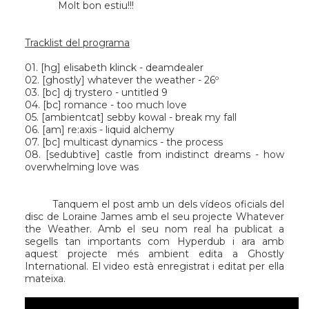
Molt bon estiu!!!
Tracklist del programa
01. [
hg
] elisabeth klinck - deamdealer
02. [
ghostly
] whatever the weather - 26º
03. [
bc
] dj trystero - untitled 9
04. [
bc
] romance - too much love
05. [
ambientcat
] sebby kowal - break my fall
06. [
am
] re:axis - liquid alchemy
07. [bc] multicast dynamics - the process
08. [
sedubtive
] castle from indistinct dreams - how
overwhelming love was
Tanquem el post amb un dels vídeos oficials del
disc de Loraine James amb el seu projecte Whatever
the Weather. Amb el seu nom real ha publicat a
segells tan importants com Hyperdub i ara amb
aquest projecte més ambient edita a Ghostly
International. El video està enregistrat i editat per ella
mateixa.