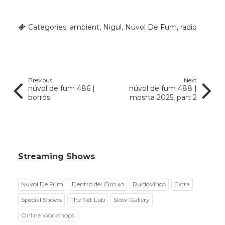
Categories:
ambient
,
Nigul
,
Nuvol De Fum
,
radio
Previous
Next
núvol de fum 486 |
núvol de fum 488 |
borrós
mosrta 2025, part 2
Streaming Shows
Nuvol De Fum
Dentro del Círculo
RuidoVirico
Extra
Special Shows
The Net Lab
Slow Gallery
Online Workshops