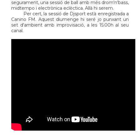
segurament, una sessió de ball amb més drom'n'bass,
midtempo i electrònica eclèctica. Allà hi serem.
Per cert, la sessió de Djsport està enregistrada a
Canino FM
. Aquest diumenge hi seré jo punxant un
set d'ambient amb improvisació, a les 15:00h al
seu
canal
.