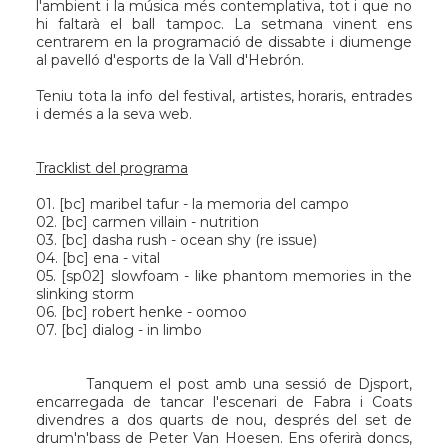
l'ambient i la música més contemplativa, tot i que no
hi faltarà el ball tampoc. La setmana vinent ens
centrarem en la programació de dissabte i diumenge
al pavelló d'esports de la
Vall d'Hebrón
.
Teniu tota la info del festival, artistes, horaris, entrades
i demés
a la seva web
.
Tracklist del programa
01. [
bc
] maribel tafur - la memoria del campo
02. [
bc
] carmen villain - nutrition
03. [
bc
] dasha rush - ocean shy (re issue)
04. [
bc
] ena - vital
05. [
sp02
] slowfoam - like phantom memories in the
slinking storm
06. [
bc
] robert henke - oomoo
07. [
bc
] dialog - in limbo
Tanquem el post amb una sessió de
Djsport
,
encarregada de tancar l'escenari de Fabra i Coats
divendres a dos quarts de nou, després del set de
drum'n'bass de
Peter Van Hoesen
. Ens oferirà doncs,