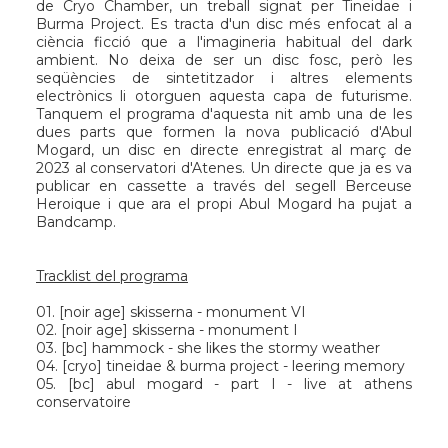
de
Cryo Chambe
r, un treball signat per
Tineidae
i
Burma Project
. Es tracta d'un disc més enfocat al a
ciència ficció que a l'imagineria habitual del dark
ambient. No deixa de ser un disc fosc, però les
seqüències de sintetitzador i altres elements
electrònics li otorguen aquesta capa de futurisme.
Tanquem el programa d'aquesta nit amb una de les
dues parts que formen la nova publicació d'
Abul
Mogard
, un disc en directe enregistrat al març de
2023 al conservatori d'Atenes. Un directe que ja es va
publicar en cassette a través del segell
Berceuse
Heroique
i que ara el propi Abul Mogard ha pujat a
Bandcamp.
Tracklist del programa
01. [
noir age
] skisserna - monument VI
02. [
noir age
] skisserna - monument I
03. [
bc
] hammock - she likes the stormy weather
04. [
cryo
] tineidae & burma project - leering memory
05. [
bc
] abul mogard - part I - live at athens
conservatoire