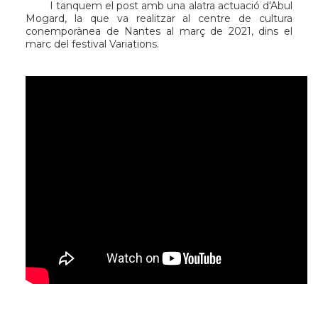
I tanquem el post amb una alatra actuació d'Abul
Mogard, la que va realitzar al centre de cultura
conemporànea de Nantes al març de 2021, dins el
marc del festival
Variations
.