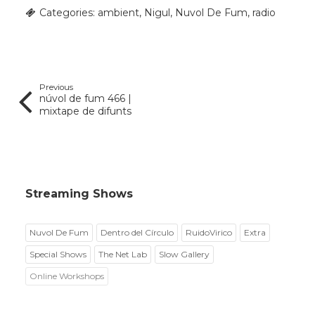
Categories:
ambient
,
Nigul
,
Nuvol De Fum
,
radio
Previous
núvol de fum 466 |
mixtape de difunts
Streaming Shows
Nuvol De Fum
Dentro del Círculo
RuidoVirico
Extra
Special Shows
The Net Lab
Slow Gallery
Online Workshops