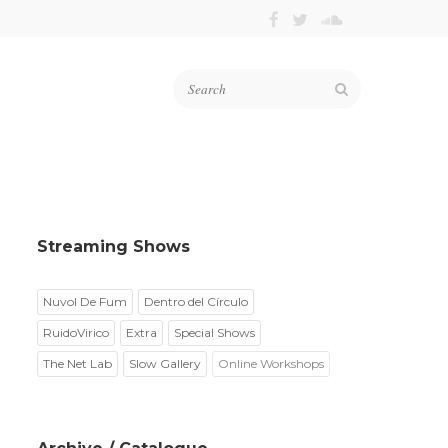
Streaming Shows
Nuvol De Fum
Dentro del Círculo
RuidoVirico
Extra
Special Shows
The Net Lab
Slow Gallery
Online Workshops