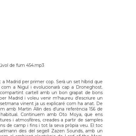
úvol de fum 454.mp3
a Madrid per primer cop. Serà un set híbrid que
rà com a
Nigul
i evolucionarà cap a
Droneghost
.
 compartint cartell amb un bon grapat de bons
 per Madrid i voleu venir m'haureu d'escriure un
la setmana vinent ja us explicaré com ha anat. De
quem amb
Martin Allin
des d'una referència 156 de
habitual. Continuem amb
Oto Moya
, que ens
tures i atmosfères, creades a partir de samples
s de camp i fins i tot la seva pròpia veu. El toc
selmann
des del segell
Zazen Sounds
, amb un