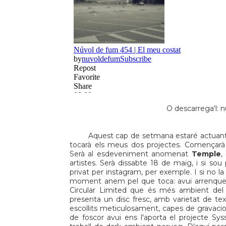
O descarrega'l:
n
Aquest cap de setmana estaré actuant 
tocarà els meus dos projectes. Comença
Serà al esdeveniment anomenat
Temple
,
artistes. Serà dissabte 18 de maig, i si sou
privat per
instagram
, per exemple. I si no 
moment anem pel que toca: avui arren
Circular Limited
que és més ambient del 
presenta un disc fresc, amb varietat de tex
escollits meticulosament, capes de gravacion
de foscor avui ens l'aporta el projecte
Sys