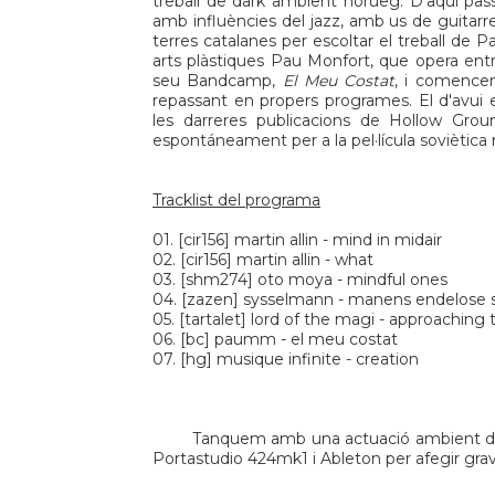
treball de dark ambient norueg. D'aquí pa
amb influències del jazz, amb us de guitarre
terres catalanes per escoltar el treball de
P
arts plàstiques Pau Monfort, que opera entr
seu Bandcamp,
El Meu Costat
, i comencem
repassant en propers programes. El d'avu
les darreres publicacions de
Hollow Grou
espontáneament per a la pel·lícula sovièti
Tracklist del programa
01. [
cir156
] martin allin - mind in midair
02. [
cir156
] martin allin - what
03. [
shm274
] oto moya - mindful ones
04. [
zazen
] sysselmann - manens endelose 
05. [
tartalet
] lord of the magi - approaching
06. [
bc
] paumm - el meu costat
07. [
hg
] musique infinite - creation
Tanquem amb una actuació ambient de
Portastudio 424mk1 i Ableton per afegir gr