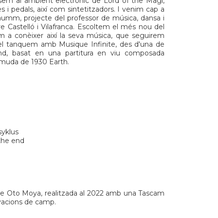
ssem al ambient electrònic de
Lord of the Magi
,
s i pedals, així com sintetitzadors. I venim cap a
aumm
, projecte del professor de música, dansa i
e Castelló i Vilafranca. Escoltem el més nou del
 a conèixer així la seva música, que seguirem
i el tanquem amb
Musique Infinite
, des d'una de
nd
, basat en una partitura en viu composada
ca muda de 1930
Earth
.
syklus
 the end
 Oto Moya, realitzada al 2022 amb una Tascam
avacions de camp.