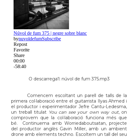
O descarrega'l:
núvol de fum 375.mp3
Comencem escoltant un parell de talls de la
primera col·laboració entre el guitarrista
Ilyas Ahmed
i
el productor i experimentador
Jefre Cantu-Ledesma
,
un treball titulat
You can see your own way out
, on
comprovem que la col·laboració funciona més que
bé. Continuema amb
Worriedaboutsatan
, projecte
del productor anglès Gavin Miller, amb un ambient
drone amb elements techno. Escoltem un tall del seu