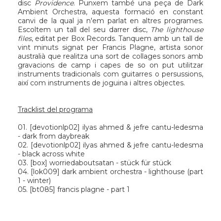
disc
Providence
. Punxem també una peça de
Dark
Ambient Orchestra
, aquesta formació en constant
canvi de la qual ja n'em parlat en altres programes.
Escoltem un tall del seu darrer disc,
The lighthouse
files
, editat per
Box Records
. Tanquem amb un tall de
vint minuts signat per
Francis Plagne
, artista sonor
australià que realitza una sort de collages sonors amb
gravacions de camp i capes de so on put utilitzar
instruments tradicionals com guitarres o persussions,
així com instruments de joguina i altres objectes.
Tracklist del programa
01. [
devotionlp02
] ilyas ahmed & jefre cantu-ledesma
- dark from daybreak
02. [
devotionlp02
] ilyas ahmed & jefre cantu-ledesma
- black across white
03. [
box
] worriedaboutsatan - stück für stück
04. [
lok009
] dark ambient orchestra - lighthouse (part
1 - winter)
05. [
bt085
] francis plagne - part 1