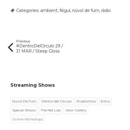
Categories:
ambient
,
Nigul
,
núvol de fum
,
ràdio
Previous
#DentroDelCírculo 29 /
31 MAR / Steep Gloss
Streaming Shows
Nuvol De Fum
Dentro del Círculo
RuidoVirico
Extra
Special Shows
The Net Lab
Slow Gallery
Online Workshops