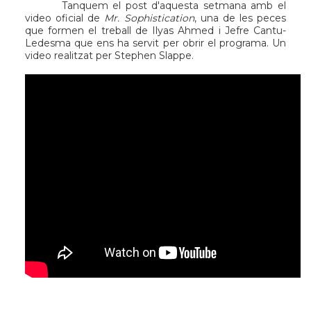
Tanquem el post d'aquesta setmana amb el
video oficial de
Mr. Sophistication
, una de les peces
que formen el treball de Ilyas Ahmed i Jefre Cantu-
Ledesma que ens ha servit per obrir el programa. Un
video realitzat per
Stephen Slappe
.