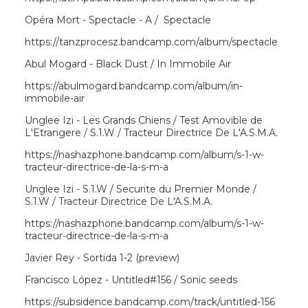
Opéra Mort - Spectacle - A / Spectacle
https://tanzprocesz.bandcamp.com/album/spectacle
Abul Mogard - Black Dust / In Immobile Air
https://abulmogard.bandcamp.com/album/in-
immobile-air
Unglee Izi - Les Grands Chiens / Test Amovible de
L'Etrangere / S.1.W / Tracteur Directrice De L'A.S.M.A.
https://nashazphone.bandcamp.com/album/s-1-w-
tracteur-directrice-de-la-s-m-a
Unglee Izi - S.1.W / Securite du Premier Monde /
S.1.W / Tracteur Directrice De L'A.S.M.A.
https://nashazphone.bandcamp.com/album/s-1-w-
tracteur-directrice-de-la-s-m-a
Javier Rey - Sortida 1-2 (preview)
Francisco López - Untitled#156 / Sonic seeds
https://subsidence.bandcamp.com/track/untitled-156