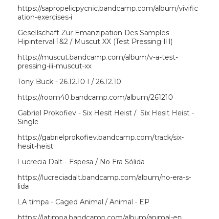
https://sapropelicpycnic.bandcamp.com/album/vivific
ation-exercises-i
Gesellschaft Zur Emanzipation Des Samples -
Hipinterval 1&2 / Muscut XX (Test Pressing III)
https://muscut.bandcamp.com/album/v-a-test-
pressing-iii-muscut-xx
Tony Buck - 26​.​12​.​10 I / 26​.​12​.​10
https://room40.bandcamp.com/album/261210
Gabriel Prokofiev - Six Hesit Heist / Six Hesit Heist -
Single
https://gabrielprokofiev.bandcamp.com/track/six-
hesit-heist
Lucrecia Dalt - Espesa / No Era Sólida
https://lucreciadalt.bandcamp.com/album/no-era-s-
lida
LA timpa - Caged Animal / Animal - EP
https://latimpa.bandcamp.com/album/animal-ep