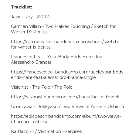
Tracklist:
Javier Rey - 220121
Carmen Villain - Two Halves Touching / Sketch for
Winter IX: Perlita
https://carmenvillain.bandcamp.com/album/sketch-
for-winter-ix-perlita
Francesco Leali - Your Body Ends Here (feat.
Alessandro Branca)
https://francescoleali.bandcamp.com/track/your-body-
ends-here-feat-alessandro-branca-single
Visionist - The Fold / The Fold
https://visionist.bandcamp.com/track/the-foldHideki
Umezawa - Dokkyaku / Two Views of Amami Oshima
https://edicoescn.bandcamp.com/album/two-views-
of-amami-oshima
Ka Baird - I / Vivification Exercises I